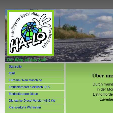
Der Weg ist das Ziel!
Startseite
FDP
Über un
Euromair Neu Maschine
Durch meine 
Estrichförderer elektrisch 32 A
in der Mö
Estrichförderer Diesel
Estrichförde
zuverlä
Die starke Diesel Version 48,5 kW
Kreisverkehr Wahnsinn