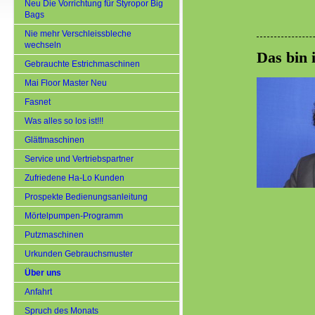
Neu Die Vorrichtung für Styropor Big
Bags
Nie mehr Verschleissbleche
wechseln
Das bin 
Gebrauchte Estrichmaschinen
Mai Floor Master Neu
Fasnet
Was alles so los ist!!!
Glättmaschinen
Service und Vertriebspartner
Zufriedene Ha-Lo Kunden
Prospekte Bedienungsanleitung
Mörtelpumpen-Programm
Putzmaschinen
Urkunden Gebrauchsmuster
Über uns
Anfahrt
Spruch des Monats