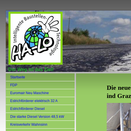
Der Weg ist das Ziel!
Startseite
FDP
Die neue
Euromair Neu Maschine
ind Gra
Estrichförderer elektrisch 32 A
Estrichförderer Diesel
Die starke Diesel Version 48,5 kW
Kreisverkehr Wahnsinn