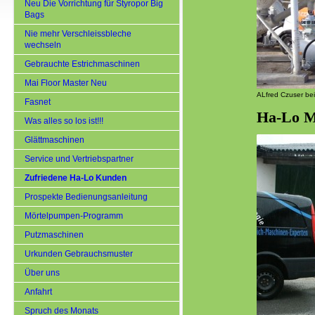
Neu Die Vorrichtung für Styropor Big
Bags
Nie mehr Verschleissbleche
wechseln
Gebrauchte Estrichmaschinen
Mai Floor Master Neu
ALfred Czuser be
Fasnet
Ha-Lo Ma
Was alles so los ist!!!
Glättmaschinen
Service und Vertriebspartner
Zufriedene Ha-Lo Kunden
Prospekte Bedienungsanleitung
Mörtelpumpen-Programm
Putzmaschinen
Urkunden Gebrauchsmuster
Über uns
Anfahrt
Spruch des Monats