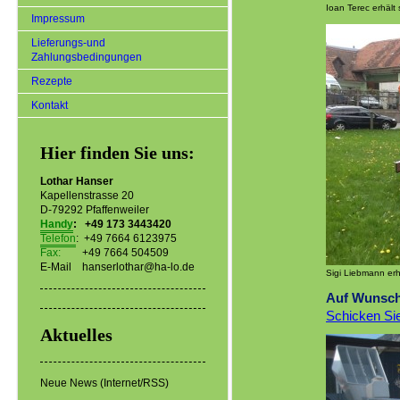
Ioan Terec erhält
Impressum
Lieferungs-und
Zahlungsbedingungen
Rezepte
Kontakt
Hier finden Sie uns:
Lothar Hanser
Kapellenstrasse 20
D-79292 Pfaffenweiler
Handy
: +49 173 3443420
Telefon
: +49 7664 6123975
Fax:
+49 7664 504509
E-Mail hanserlothar@ha-lo.de
Sigi Liebmann erhä
Auf Wunsch
Schicken Sie
Aktuelles
Neue News (Internet/RSS)